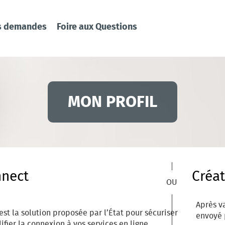
s demandes
Foire aux Questions
MON PROFIL
nnect
Créa
Après v
st la solution proposée par l’État pour sécuriser
envoyé 
ifier la connexion à vos services en ligne.