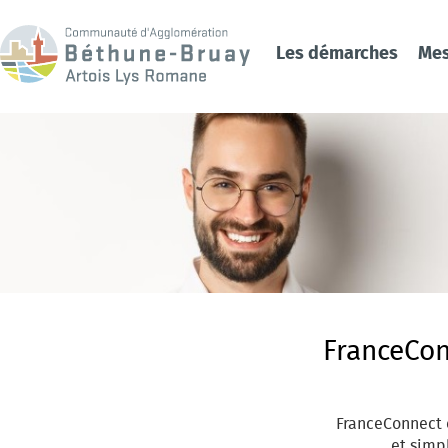
Les démarches
Me
FranceCo
FranceConnect e
et simpl