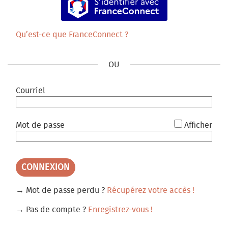
Mobilité
Petite Enfance
Qu’est-ce que FranceConnect ?
Prévention et Accès aux droits
Santé
Sport
*
Courriel
Urbanisme
*
Mot de passe
Afficher
CONNEXION
→ Mot de passe perdu ?
Récupérez votre accès !
→ Pas de compte ?
Enregistrez-vous !