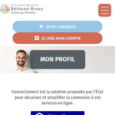
Les démarches
Ouvr
Mes demandes
JE ME CONNECTE
Foire aux Questions
JE CRÉE MON COMPTE
Agglo Mobile
Assainissement
MON PROFIL
Collecte des déchets
Eau potable
Environnement
Habitat
FranceConnect est la solution proposée par l’État
pour sécuriser et simplifier la connexion à vos
L'Agglo recrute
services en ligne.
Milieux naturels et risques
S’identifier avec FranceConnec