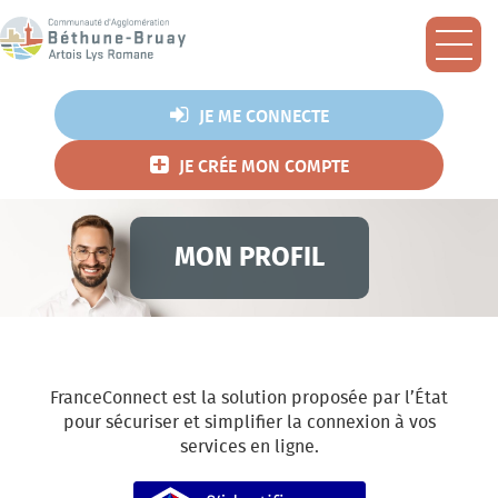
Les démarches
Ouvr
Mes demandes
JE ME CONNECTE
Foire aux Questions
JE CRÉE MON COMPTE
Agglo Mobile
Assainissement
MON PROFIL
Collecte des déchets
Eau potable
Environnement
Habitat
FranceConnect est la solution proposée par l’État
pour sécuriser et simplifier la connexion à vos
L'Agglo recrute
services en ligne.
Milieux naturels et risques
S’identifier avec FranceConnec