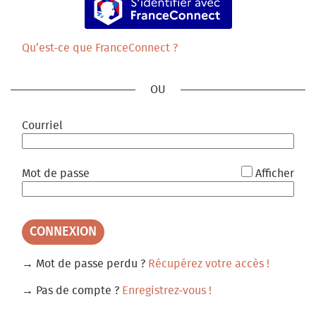
Mobilité
Petite Enfance
Qu’est-ce que FranceConnect ?
Prévention et Accès aux droits
Santé
Sport
*
Courriel
Urbanisme
*
Mot de passe
Afficher
CONNEXION
→ Mot de passe perdu ?
Récupérez votre accès !
→ Pas de compte ?
Enregistrez-vous !